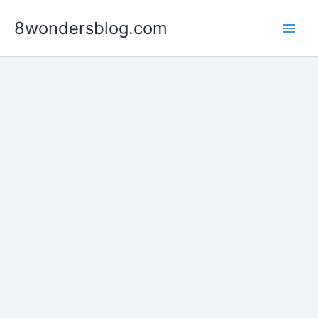
Ir
8wondersblog.com
para
o
conteúdo